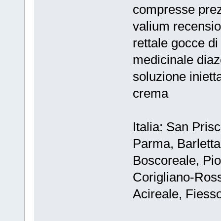
compresse prezz
valium recensi
rettale gocce d
medicinale dia
soluzione iniet
crema
Italia: San Pri
Parma, Barletta
Boscoreale, Piol
Corigliano-Ross
Acireale, Fiesso