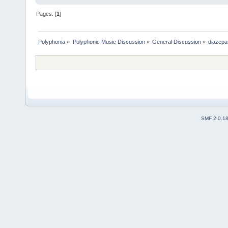
Pages: [
1
]
Polyphonia
»
Polyphonic Music Discussion
»
General Discussion
»
diazepa
SMF 2.0.1