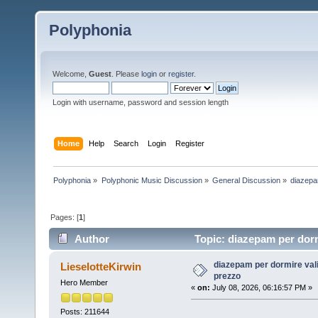
Polyphonia
Welcome,
Guest
. Please
login
or
register
.
Login with username, password and session length
Home
Help
Search
Login
Register
Polyphonia
»
Polyphonic Music Discussion
»
General Discussion
»
diazepa
Pages: [
1
]
Author
Topic: diazepam per dorm
diazepam per dormire val
LieselotteKirwin
prezzo
Hero Member
«
on:
July 08, 2026, 06:16:57 PM »
Posts: 211644