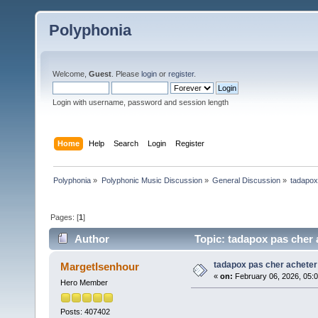
Polyphonia
Welcome,
Guest
. Please
login
or
register
.
Login with username, password and session length
Home
Help
Search
Login
Register
Polyphonia
»
Polyphonic Music Discussion
»
General Discussion
»
tadapox
Pages: [
1
]
Author
Topic: tadapox pas cher 
tadapox pas cher acheter
MargetIsenhour
«
on:
February 06, 2026, 05:
Hero Member
Posts: 407402