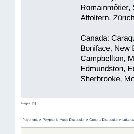
Romainmôtier, 
Affoltern, Zürich
Canada: Caraque
Boniface, New 
Campbellton, Ma
Edmundston, Ed
Sherbrooke, Mo
Pages: [
1
]
Polyphonia
»
Polyphonic Music Discussion
»
General Discussion
»
tadapox