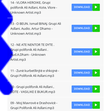
14 - VLORA HEROIKE, Grupi
polifonik Ali Asllani, Kote, Vlore -
DOWNLOAD
Unknown Artist.mp3
13 - O BEUN. Ismail BINAJ. Grupi Ali
Asllani. Audio. Artur Dhamo -
DOWNLOAD
Unknown Artist.mp3
12 - NE ATE NENTOR TE DYTE .
Grupi polifonik Ali Asllani .
DOWNLOAD
Aud.A.Dham - Unknown
Artist.mp3
11 - Zunë kurbetllinjtë e shkojnë -
DOWNLOAD
Grupi Polifonik Ali Asllani.mp3
10 - Grupi polifonik Ali Asllani ,
DOWNLOAD
KOTE - VASILIKE E BUKUR.mp3
09 - Moj Mavrovë e Drashovicë -
DOWNLOAD
Grupi Polifonik Ali Asllani.mp3