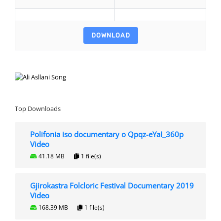
DOWNLOAD
Top Downloads
Polifonia iso documentary o Qpqz-eYaI_360p
Video
41.18 MB
1 file(s)
Gjirokastra Folcloric Festival Documentary 2019
Video
168.39 MB
1 file(s)