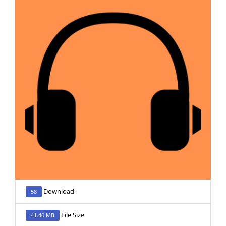
Download
58
File Size
41.40 MB