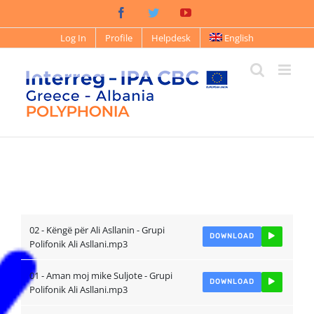
Skip
Facebook
Twitter
YouTube
to
content
Log In
Profile
Helpdesk
English
02 - Këngë për Ali Asllanin - Grupi
DOWNLOAD
Polifonik Ali Asllani.mp3
01 - Aman moj mike Suljote - Grupi
DOWNLOAD
Polifonik Ali Asllani.mp3