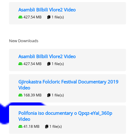
Asambli Bilbili Vlore2 Video
427.54 MB
1 file(s)
New Downloads
Asambli Bilbili Vlore2 Video
427.54 MB
1 file(s)
Gjirokastra Folcloric Festival Documentary 2019
Video
168.39 MB
1 file(s)
Polifonia iso documentary o Qpqz-eYaI_360p
Video
41.18 MB
1 file(s)