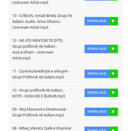
Unknown Artist.mp3
13 - O BEUN. Ismail BINAJ. Grupi Ali
Asllani. Audio. Artur Dhamo -
DOWNLOAD
Unknown Artist.mp3
12 - NE ATE NENTOR TE DYTE .
Grupi polifonik Ali Asllani .
DOWNLOAD
Aud.A.Dham - Unknown
Artist.mp3
11 - Zunë kurbetllinjtë e shkojnë -
DOWNLOAD
Grupi Polifonik Ali Asllani.mp3
10 - Grupi polifonik Ali Asllani ,
DOWNLOAD
KOTE - VASILIKE E BUKUR.mp3
09 - Moj Mavrovë e Drashovicë -
DOWNLOAD
Grupi Polifonik Ali Asllani.mp3
08 - Mbeç shkreto Qafë e Xhamisë
DOWNLOAD